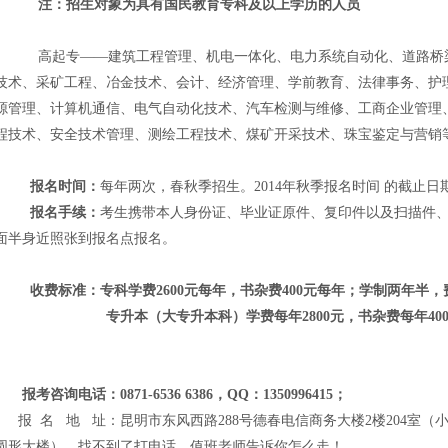
注：招生对象为具有国民教育专科及以上学历的人员
高起专——建筑工程管理、机电一体化、电力系统自动化、道路桥梁
技术、采矿工程、冶金技术、会计、经济管理、学前教育、法律事务、护
源管理、计算机通信、电气自动化技术、汽车检测与维修、工商企业管理
程技术、安全技术管理、测绘工程技术、煤矿开采技术、珠宝鉴定与营销
报名时间：
每年两次，春秋季招生。2014年秋季报名时间 的截止日
报名手续：
考生携带本人身份证、毕业证原件、复印件以及扫描件、
面半身近照张到报名点报名。
收费标准：专科学费2600元每年，书杂费400元每年；学制两年半，
专升本（大专升本科）学费
每年
2800元，书杂费
每年
4
报考咨询电话：0871-6536 6386，QQ：1350996415；
报 名 地 址：昆明市东风西路288号德春电信商务大楼2楼204室（
圆形大楼），找不到了打电话，值班老师告诉你怎么走！