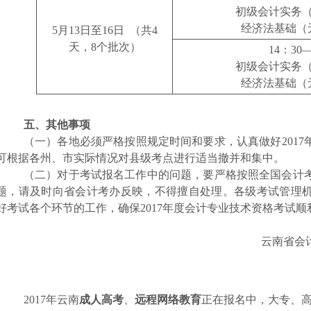
初级会计实务
经济法基础（
5
月
13
日至
16
日
（共
4
天，
8
个批次）
14
：
30
初级会计实务
经济法基础（
五、其他事项
（一）各地必须严格按照规定时间和要求，认真做好201
可根据各州、市实际情况对县级考点进行适当撤并和集中。
（二）对于考试报名工作中的问题，要严格按照全国会计
题，请及时向省会计考办反映，不得擅自处理。各级考试管理
好考试各个环节的工作，确保2017年度会计专业技术资格考试顺
云南省会
2017年云南
成人高考
、
远程网络教育
正在报名中，大专、