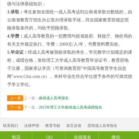
德与法律基础知识；
3.
录取：
考生参加全国统一成人高考达到云南省录取分数线的，由
云南省教育厅招生办公室办理录取手续，符合国家教育部规定照
顾录取条件的，均给予照顾录取。
4.
学费：
成人高等教育的一切费用均按省政府、财政厅、物价局的
有关文件规定执行。学费：2000元/人/年，书费资料费实收。
5.
毕业证：
经成人高考被我校录取的考生，学完教学计划规定的课
程，成绩合格，发给理工大学成人高等教育毕业证书，教育部电
子注册，国家承认学历（可查询教育部“中国高等教育学生信息
网”www.Chsi.com.cn）。本科毕业生符合学位授予条件的可择优授
予学士学位。
上一篇
上一篇：
曲靖成人高考报名
下一篇
下一篇：
2015年理工大学曲靖成人高考函授报名
联系我们
法律声明
教育导航
留言反馈
昆明成人高考报名
昆明函授报名
云南财经类成人高考报名
云南师范类成人高考报名
电话
QQ
在线报名
微信
滇公网安备 53010202001800号