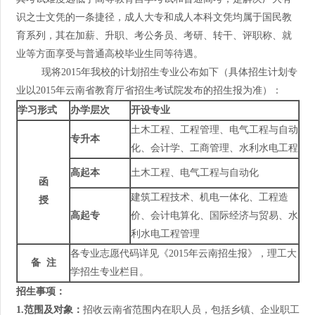
识之士文凭的一条捷径，成人大专和成人本科文凭均属于国民教
育系列，其在加薪、升职、考公务员、考研、转干、评职称、就
业等方面享受与普通高校毕业生同等待遇。
现将2015年我校的计划招生专业公布如下（具体招生计划专
业以2015年云南省教育厅省招生考试院发布的招生报为准）：
学习形式
办学层次
开设专业
土木工程、工程管理、电气工程与自动
专升本
化、会计学、工商管理、水利水电工程
高起本
土木工程、电气工程与自动化
函
建筑工程技术、机电一体化、工程造
授
高起专
价、会计电算化、国际经济与贸易、水
利水电工程管理
各专业志愿代码详见《2015年云南招生报》，理工大
备
注
学招生专业栏目。
招生事项：
1.
范围及对象：
招收云南省范围内在职人员，包括乡镇、企业职工